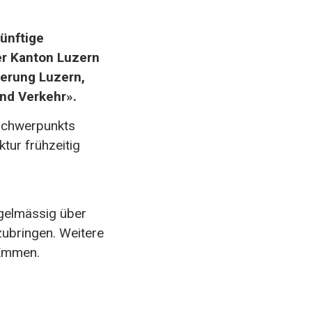
ünftige
er Kanton Luzern
erung Luzern,
nd Verkehr».
sschwerpunkts
ktur frühzeitig
gelmässig über
zubringen. Weitere
 Emmen.