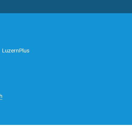
 LuzernPlus
h