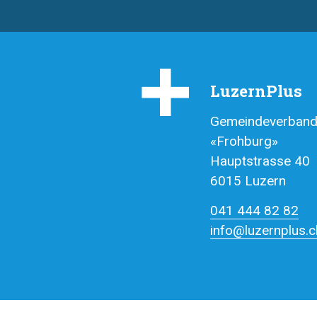
LuzernPlus
Gemeindeverband
«Frohburg»
Hauptstrasse 40
6015 Luzern
041 444 82 82
info@luze
rnplus.c