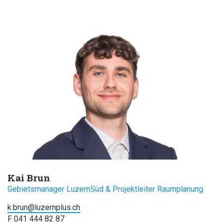
Kai Brun
Gebietsmanager LuzernSüd & Projektleiter Raumplanung
k.brun@luzernplus.ch
F 041 444 82 87