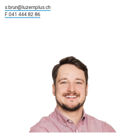
s.brun@luzernplus.ch
F 041 444 82 86