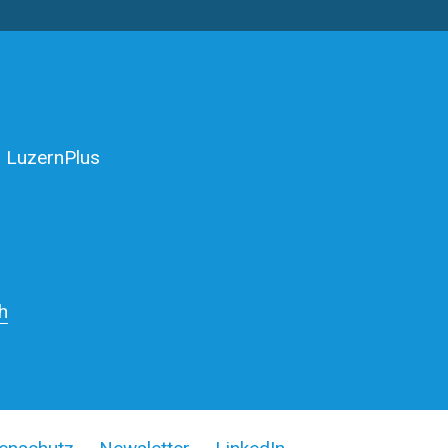
 LuzernPlus
h