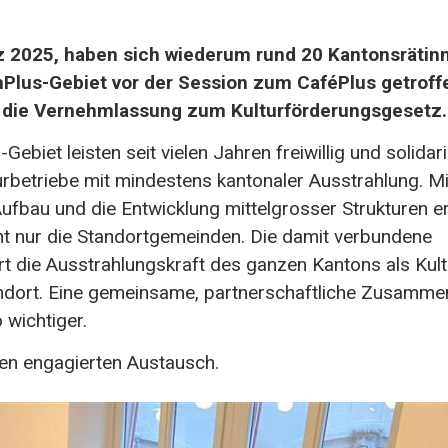
 2025, haben sich wiederum rund 20 Kantonsrätin
Plus-Gebiet vor der Session zum CaféPlus getroff
 die Vernehmlassung zum Kulturförderungsgesetz.
biet leisten seit vielen Jahren freiwillig und solidar
urbetriebe mit mindestens kantonaler Ausstrahlung. Mi
ufbau und die Entwicklung mittelgrosser Strukturen e
cht nur die Standortgemeinden. Die damit verbundene
ert die Ausstrahlungskraft des ganzen Kantons als Kult
ndort. Eine gemeinsame, partnerschaftliche Zusamme
 wichtiger.
 den engagierten Austausch.