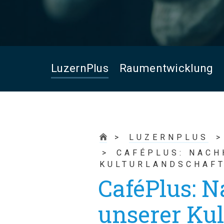
LuzernPlus
Raumentwicklung
LUZERNPLUS
CAFÉPLUS: NACH
KULTURLANDSCHAF
CaféPlus: N
unserer Kul