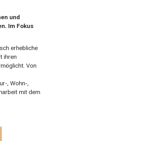
nen und
en. Im Fokus
isch erhebliche
t ihren
rmöglicht. Von
ur-, Wohn-,
narbeit mit dem