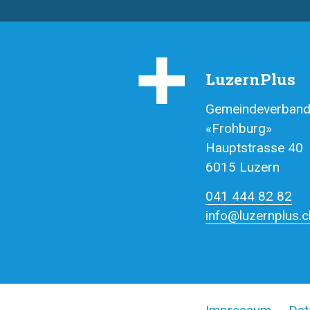
LuzernPlus
Gemeindeverband
«Frohburg»
Hauptstrasse 40
6015 Luzern
041 444 82 82
info@luze
rnplus.c